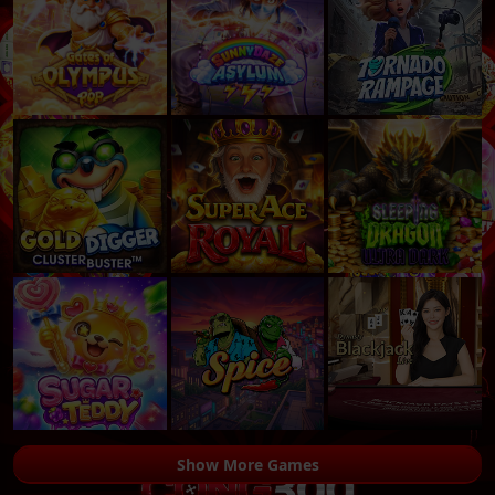
Show More Games