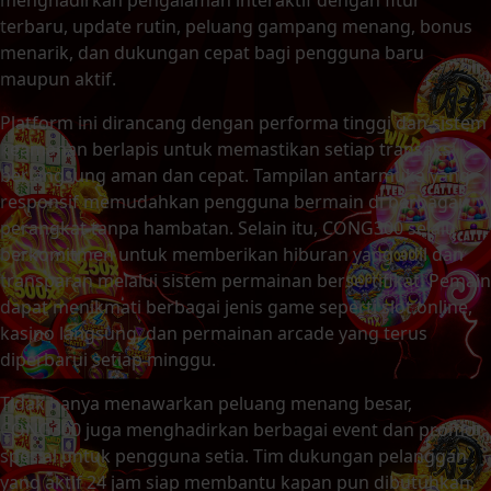
menghadirkan pengalaman interaktif dengan fitur
terbaru, update rutin, peluang gampang menang, bonus
menarik, dan dukungan cepat bagi pengguna baru
maupun aktif.
Platform ini dirancang dengan performa tinggi dan sistem
keamanan berlapis untuk memastikan setiap transaksi
berlangsung aman dan cepat. Tampilan antarmuka yang
responsif memudahkan pengguna bermain di berbagai
perangkat tanpa hambatan. Selain itu, CONG300 selalu
berkomitmen untuk memberikan hiburan yang adil dan
transparan melalui sistem permainan bersertifikat. Pemain
dapat menikmati berbagai jenis game seperti slot online,
kasino langsung, dan permainan arcade yang terus
diperbarui setiap minggu.
Tidak hanya menawarkan peluang menang besar,
CONG300 juga menghadirkan berbagai event dan promo
spesial untuk pengguna setia. Tim dukungan pelanggan
yang aktif 24 jam siap membantu kapan pun dibutuhkan,