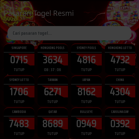
Pasaran Togel Resmi
SINGAPORE
HONGKONG POOLS
SYDNEY POOLS
HONGKONG LOTTO
0715
3634
4816
4732
TUTUP
08 : 37 : 05
TUTUP
TUTUP
SYDNEY LOTTO
TAIWAN
JAPAN
CHINA
1706
6271
8162
4304
TUTUP
TUTUP
TUTUP
TUTUP
CAMBODIA
QATAR
BULLSEYE
CAROLINA DAY
7483
8689
0949
0392
TUTUP
TUTUP
TUTUP
TUTUP