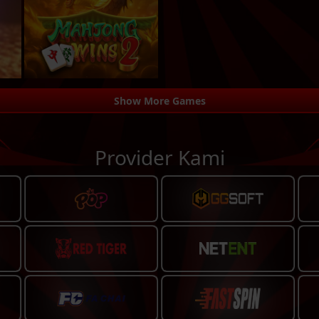
Show More Games
Provider Kami