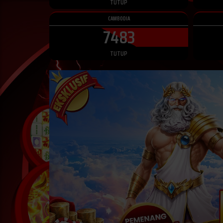
TUTUP
CAMBODIA
7483
TUTUP