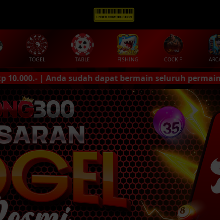
TOGEL
TABLE
FISHING
COCK F.
ARC
nan di CONG300 seperti Live Casino, Sportbook, Togel