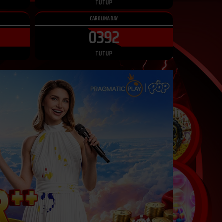
TUTUP
CAROLINA DAY
0392
TUTUP