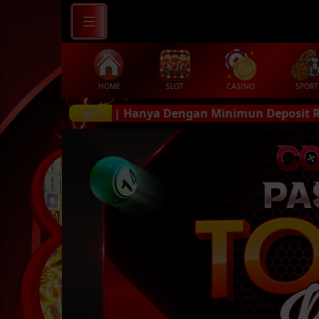
HOME
SLOT
CASINO
SPORT
p 10.000.- | Anda sudah dapat bermain seluruh permai