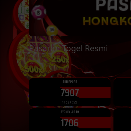
Pasaran Togel Resmi
SINGAPORE
7907
14 : 37 : 55
SYDNEY LOTTO
1706