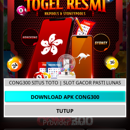
CONG300 SITUS TOTO | SLOT GACOR PASTI LUNAS
DOWNLOAD APK CONG300
Show More Games
TUTUP
Provider Kami