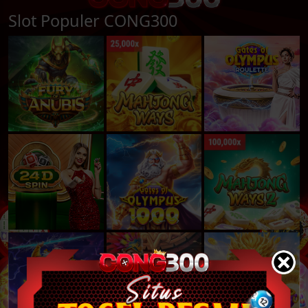
Slot Populer CONG300