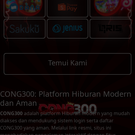
Temui Kami
CONG300: Platform Hiburan Modern
dan Aman
CONG300
adalah platform Hiburan modern yang mudah
diakses dan mendukung sistem login serta daftar
CONG300 yang aman. Melalui link resmi, situs ini