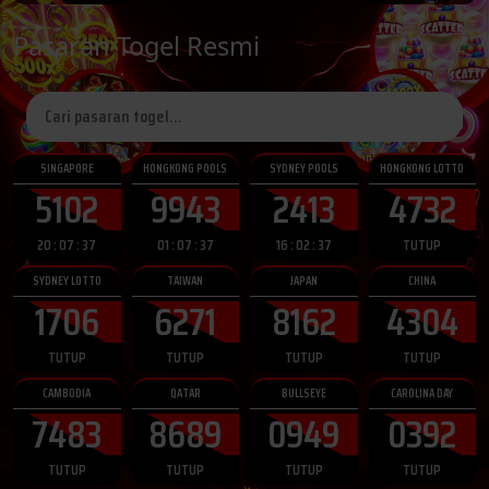
Pasaran Togel Resmi
SINGAPORE
HONGKONG POOLS
SYDNEY POOLS
HONGKONG LOTTO
5102
9943
2413
4732
20 : 07 : 35
01 : 07 : 35
16 : 02 : 35
TUTUP
SYDNEY LOTTO
TAIWAN
JAPAN
CHINA
1706
6271
8162
4304
TUTUP
TUTUP
TUTUP
TUTUP
CAMBODIA
QATAR
BULLSEYE
CAROLINA DAY
7483
8689
0949
0392
TUTUP
TUTUP
TUTUP
TUTUP