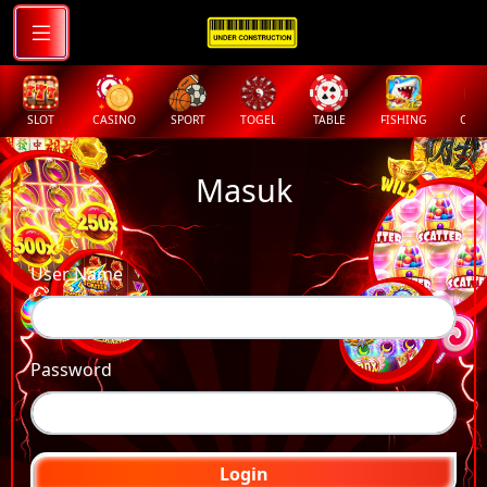
SLOT
CASINO
SPORT
TOGEL
TABLE
FISHING
COCK
Masuk
User Name
Password
Login