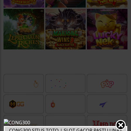
Provider Kami
CONG300 SITUS TOTO | SLOT GACOR PASTI LUNAS