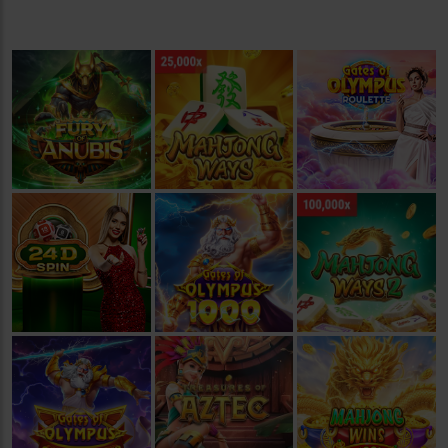
Populer
Lihat lebih banyak