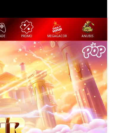
ADE
PROMO
MEGAGACOR
ANUBIS