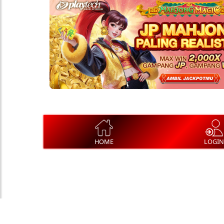
PLAYTECH - MAGIC MAHJONG J
HOME
LOGIN