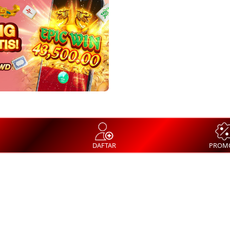
P
DAFTAR
PROM