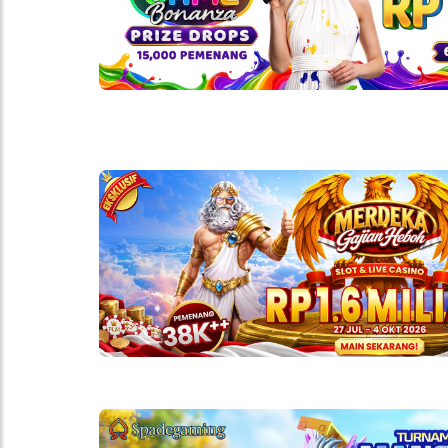
Pragmatig Play - COLOR GAME
Drops
Pragmatig Play - MERDEKA - G