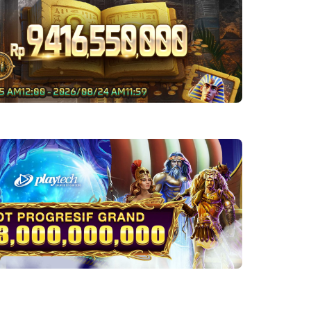
rnament - Spadegaming
D JACKPOT PROGRESSIVE