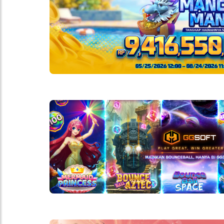
Turnamen Mancing Mania - S
GGSOFT GAMES