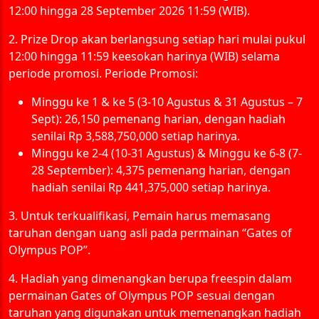
12:00 hingga 28 September 2026 11:59 (WIB).
2. Prize Drop akan berlangsung setiap hari mulai pukul
12:00 hingga 11:59 keesokan harinya (WIB) selama
periode promosi. Periode Promosi:
Minggu ke 1 & ke 5 (3-10 Agustus & 31 Agustus – 7
Sept): 26,150 pemenang harian, dengan hadiah
senilai Rp 3,588,750,000 setiap harinya.
Minggu ke 2-4 (10-31 Agustus) & Minggu ke 6-8 (7-
28 September): 4,375 pemenang harian, dengan
hadiah senilai Rp 441,375,000 setiap harinya.
3. Untuk terkualifikasi, Pemain harus memasang
taruhan dengan uang asli pada permainan “Gates of
Olympus POP”.
4. Hadiah yang dimenangkan berupa freespin dalam
permainan Gates of Olympus POP sesuai dengan
taruhan yang digunakan untuk memenangkan hadiah