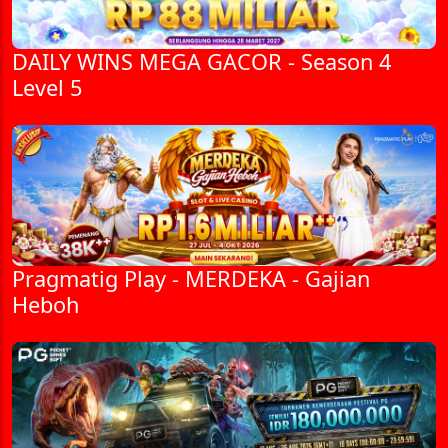
DAILY WINS MEGA GACOR - Season 4
Level 5
Pragmatig Play - MERDEKA - Gajian
Heboh