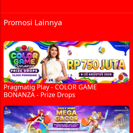
Promosi Lainnya
Pragmatig Play - COLOR GAME
BONANZA - Prize Drops